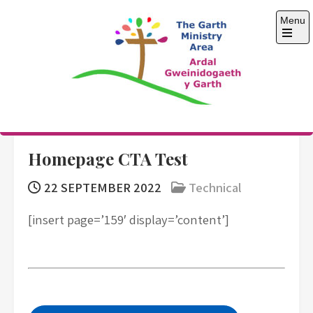
Skip
Menu
to
content
Open
the
main
menu
The Garth Ministry
Area
Homepage CTA Test
22 SEPTEMBER 2022
Technical
[insert page=’159′ display=’content’]